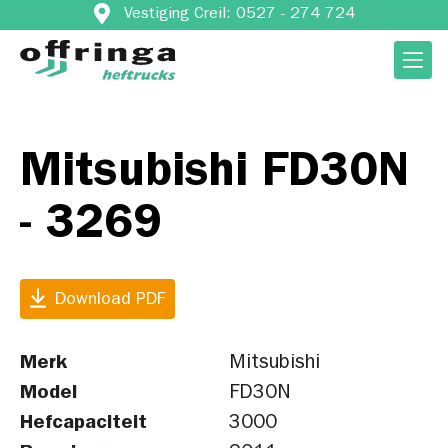
Vestiging Creil: 0527 - 274 724
Mitsubishi FD30N
- 3269
Download PDF
Merk
Mitsubishi
Model
FD30N
Hefcapaciteit
3000