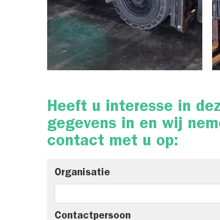
Heeft u interesse in de
gegevens in en wij nem
contact met u op:
Organisatie
Contactpersoon