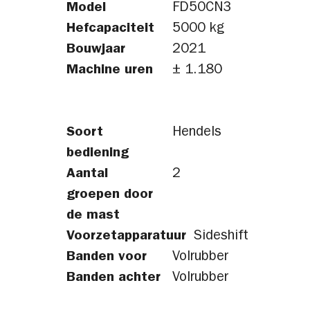
Model
FD50CN3
Hefcapaciteit
5000 kg
Bouwjaar
2021
Machine uren
± 1.180
Soort
Hendels
bediening
Aantal
2
groepen door
de mast
Voorzetapparatuur
Sideshift
Banden voor
Volrubber
Banden achter
Volrubber