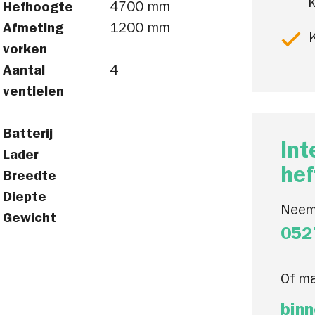
k
Hefhoogte
4700 mm
Afmeting
1200 mm
K
vorken
Aantal
4
ventielen
Batterij
Int
Lader
hef
Breedte
Diepte
Neem
Gewicht
052
Of ma
binn