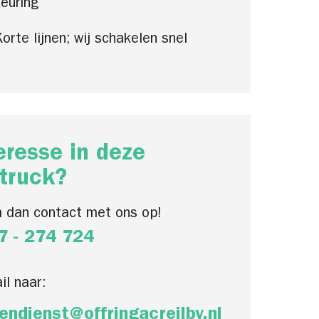
euring
orte lijnen; wij schakelen snel
eresse in deze
truck?
 dan contact met ons op!
7 - 274 724
il naar:
endienst@offringacreilbv.nl