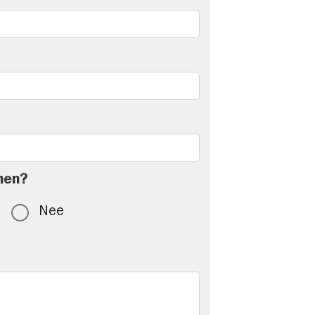
men?
Nee