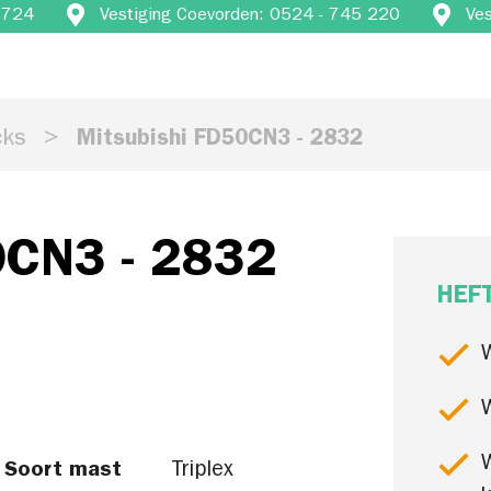
4 724
Vestiging Coevorden: 0524 - 745 220
Ve
cks
Mitsubishi FD50CN3 - 2832
0CN3 - 2832
HEF
Soort mast
Triplex