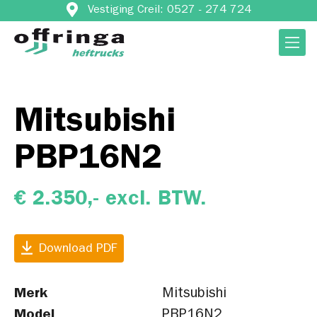
Vestiging Creil: 0527 - 274 724
Mitsubishi
PBP16N2
€ 2.350,- excl. BTW.
Download PDF
Merk
Mitsubishi
Model
PBP16N2