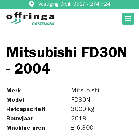
Vestiging Creil: 0527 - 274 724
Mitsubishi FD30N
- 2004
Merk
Mitsubishi
Model
FD30N
Hefcapaciteit
3000 kg
Bouwjaar
2018
Machine uren
± 6.300