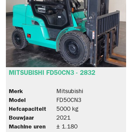
MITSUBISHI FD50CN3 - 2832
Merk
Mitsubishi
Model
FD50CN3
Hefcapaciteit
5000 kg
Bouwjaar
2021
Machine uren
± 1.180