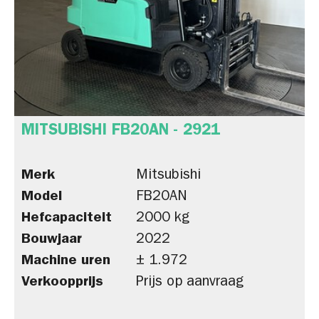
MITSUBISHI FB20AN - 2921
Merk
Mitsubishi
Model
FB20AN
Hefcapaciteit
2000 kg
Bouwjaar
2022
Machine uren
± 1.972
Verkoopprijs
Prijs op aanvraag