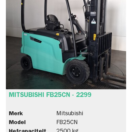
MITSUBISHI FB25CN - 2299
Merk
Mitsubishi
Model
FB25CN
Hefcapaciteit
2500 kg