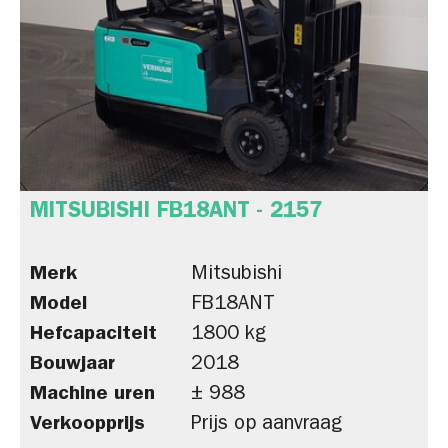
MITSUBISHI FB18ANT - 2157
Merk
Mitsubishi
Model
FB18ANT
Hefcapaciteit
1800 kg
Bouwjaar
2018
Machine uren
± 988
Verkoopprijs
Prijs op aanvraag