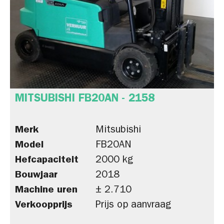
MITSUBISHI FB20AN - 2158
Merk
Mitsubishi
Model
FB20AN
Hefcapaciteit
2000 kg
Bouwjaar
2018
Machine uren
± 2.710
Verkoopprijs
Prijs op aanvraag