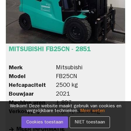
MITSUBISHI FB25CN - 2851
Merk
Mitsubishi
Model
FB25CN
Hefcapaciteit
2500 kg
Bouwjaar
2021
Machine uren
± 897
Welkom! Deze website maakt gebruik van cookies en
vergelijkbare technieken.
Meer weten
Verkoopprijs
Prijs op aanvraag
Cookies toestaan
NIET toestaan
MEER INFORMATIE