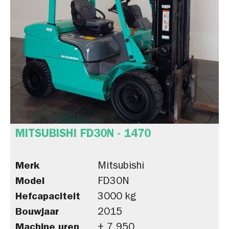
MITSUBISHI FD30N - 1470
Merk
Mitsubishi
Model
FD30N
Hefcapaciteit
3000 kg
Bouwjaar
2015
Machine uren
± 7.950