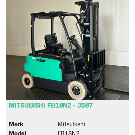
MITSUBISHI FB18N2 - 3587
Merk
Mitsubishi
Model
FB18N2