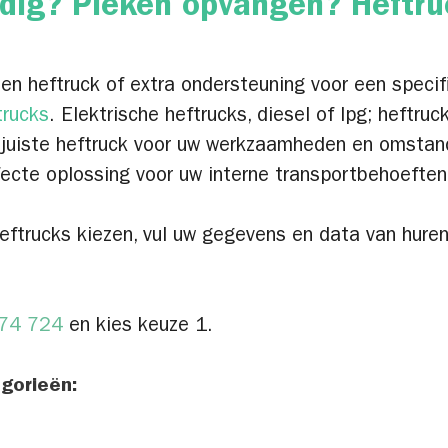
nodig? Pieken opvangen? Heftr
een heftruck of extra ondersteuning voor een specif
trucks
. Elektrische heftrucks, diesel of lpg; heftruc
 juiste heftruck voor uw werkzaamheden en omstan
fecte oplossing voor uw interne transportbehoeften
rheftrucks kiezen, vul uw gegevens en data van hure
274 724
en kies keuze 1.
gorieën: