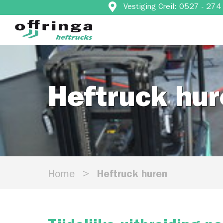
Vestiging Creil: 0527 - 27
Heftruck hu
Home
Heftruck huren