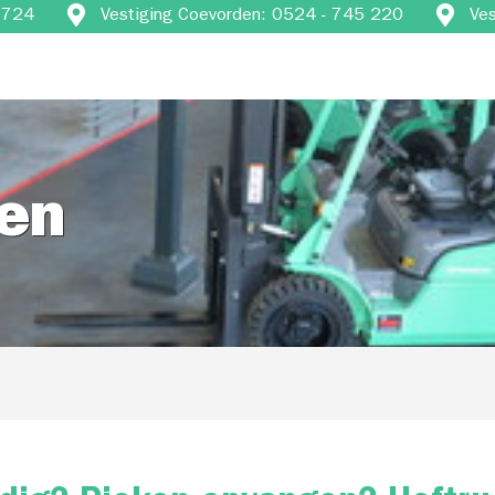
4 724
Vestiging Coevorden: 0524 - 745 220
Ve
ren