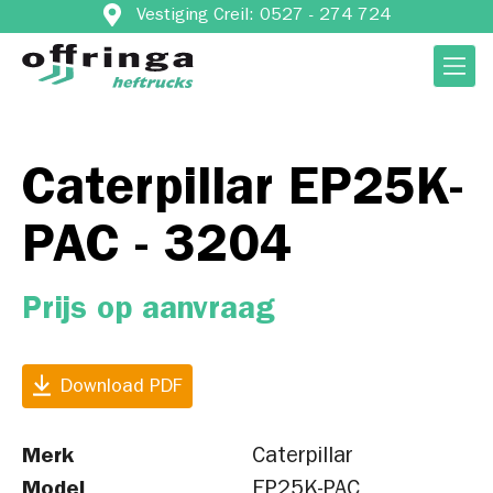
Vestiging Creil: 0527 - 274 724
Caterpillar EP25K-
PAC - 3204
Prijs op aanvraag
Download PDF
Merk
Caterpillar
Model
EP25K-PAC