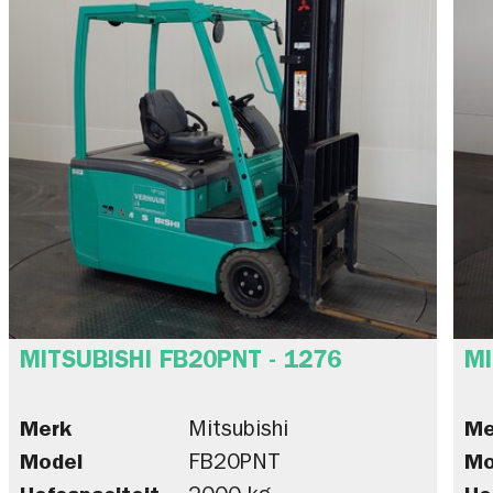
MITSUBISHI FB20PNT - 1276
MI
Merk
Mitsubishi
Me
Model
FB20PNT
Mo