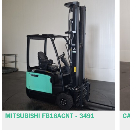
MITSUBISHI FB16ACNT - 3491
CA