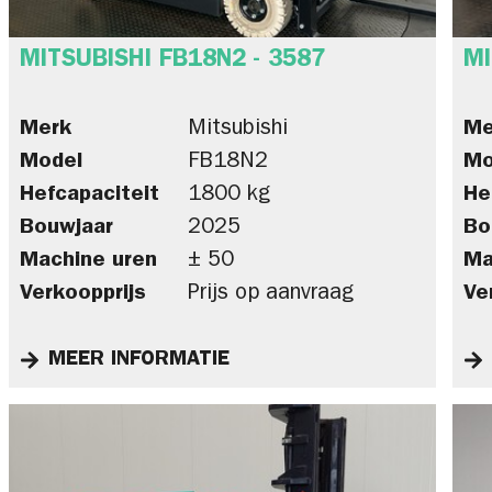
MITSUBISHI FB18N2 - 3587
MI
Merk
Mitsubishi
Me
Model
FB18N2
Mo
Hefcapaciteit
1800 kg
He
Bouwjaar
2025
Bo
Machine uren
± 50
Ma
Verkoopprijs
Prijs op aanvraag
Ve
MEER INFORMATIE