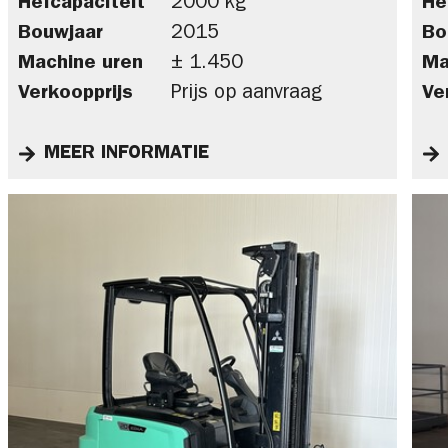
Hefcapaciteit
2000 kg
He
Bouwjaar
2015
Bo
Machine uren
± 1.450
Ma
Verkoopprijs
Prijs op aanvraag
Ve
MEER INFORMATIE