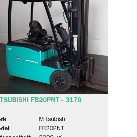
TSUBISHI FB20PNT - 3170
rk
Mitsubishi
del
FB20PNT