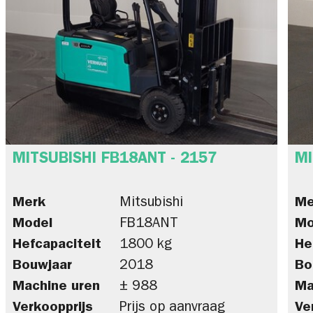
MITSUBISHI FB18ANT - 2157
MI
Merk
Mitsubishi
Me
Model
FB18ANT
Mo
Hefcapaciteit
1800 kg
He
Bouwjaar
2018
Bo
Machine uren
± 988
Ma
Verkoopprijs
Prijs op aanvraag
Ve