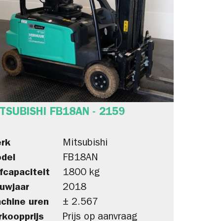
TSUBISHI FB18AN - 2159
rk
Mitsubishi
del
FB18AN
fcapaciteit
1800 kg
uwjaar
2018
chine uren
± 2.567
rkoopprijs
Prijs op aanvraag