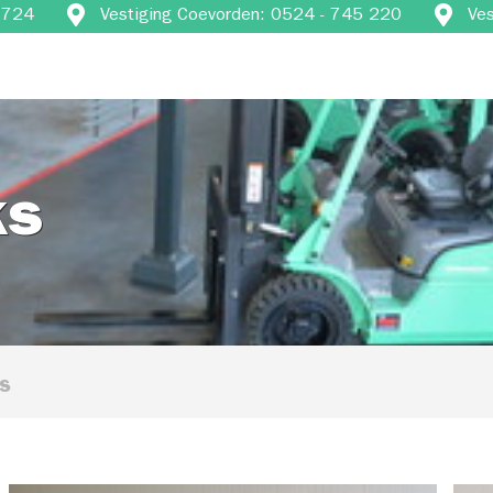
4 724
Vestiging Coevorden: 0524 - 745 220
Ve
ks
ks