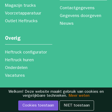
Magazijn trucks
Contactgegevens
Voorzetapparatuur
Gegevens doorgeven
Outlet Heftrucks
Nieuws
Overig
Heftruck configurator
Heftruck huren
Onderdelen
Vacatures
Welkom! Deze website maakt gebruik van cookies en
vergelijkbare technieken.
Meer weten
Copyright © 2026 - Offringa BV
Cookies toestaan
NIET toestaan