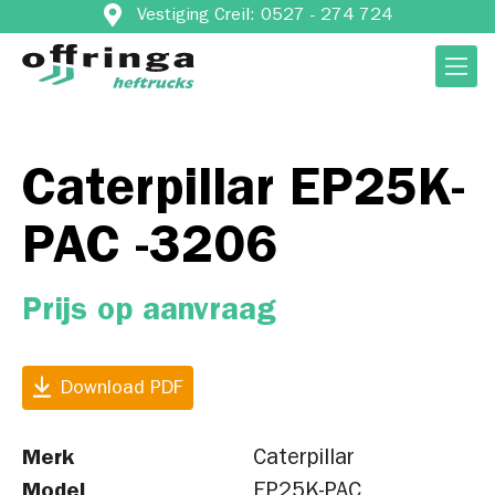
Vestiging Creil: 0527 - 274 724
Caterpillar EP25K-
PAC -3206
Prijs op aanvraag
Download PDF
Merk
Caterpillar
Model
EP25K-PAC