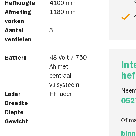
k
Hefhoogte
4100 mm
Afmeting
1180 mm
K
vorken
Aantal
3
ventielen
Batterij
48 Volt / 750
Int
Ah met
hef
centraal
vulsysteem
Neem
Lader
HF lader
052
Breedte
Diepte
Of ma
Gewicht
binn