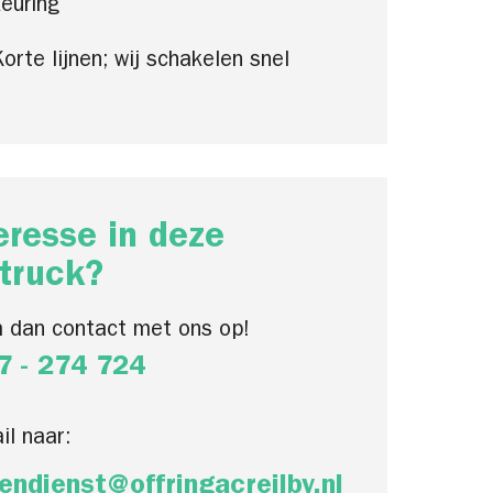
euring
orte lijnen; wij schakelen snel
eresse in deze
truck?
 dan contact met ons op!
7 - 274 724
il naar:
endienst@offringacreilbv.nl