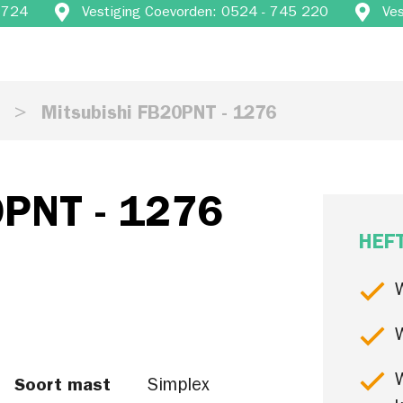
4 724
Vestiging Coevorden: 0524 - 745 220
Ve
s
Mitsubishi FB20PNT - 1276
0PNT - 1276
HEF
Soort mast
Simplex