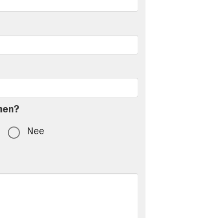
men?
Nee