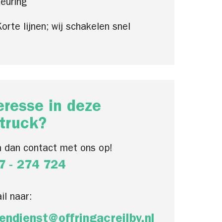
euring
orte lijnen; wij schakelen snel
eresse in deze
truck?
 dan contact met ons op!
7 - 274 724
il naar:
endienst@offringacreilbv.nl