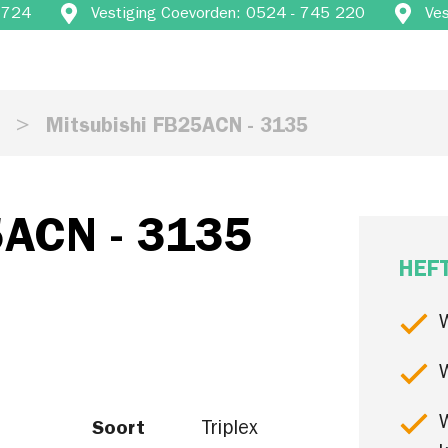
4 724
Vestiging Coevorden: 0524 - 745 220
Ve
s
Mitsubishi FB25ACN - 3135
5ACN - 3135
HEF
Soort
Triplex