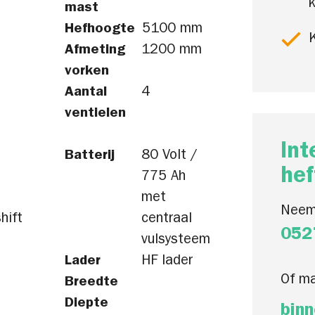
k
mast
Hefhoogte
5100 mm
K
Afmeting
1200 mm
vorken
Aantal
4
ventielen
Int
Batterij
80 Volt /
hef
775 Ah
met
Neem
hift
centraal
052
vulsysteem
Lader
HF lader
Of ma
Breedte
Diepte
binn