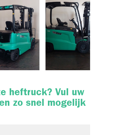
ze heftruck? Vul uw
en zo snel mogelijk