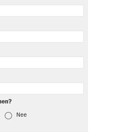
men?
Nee