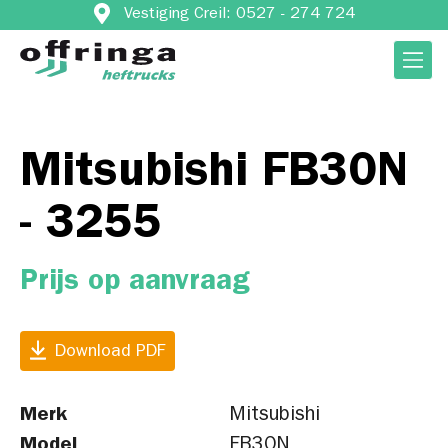
Vestiging Creil: 0527 - 274 724
Mitsubishi FB30N
- 3255
Prijs op aanvraag
Download PDF
Merk
Mitsubishi
Model
FB30N