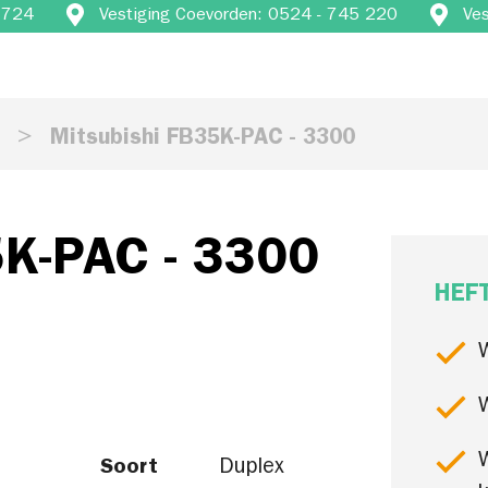
4 724
Vestiging Coevorden: 0524 - 745 220
Ve
s
Mitsubishi FB35K-PAC - 3300
5K-PAC - 3300
HEF
Soort
Duplex