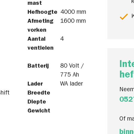
k
mast
Hefhoogte
4000 mm
K
Afmeting
1600 mm
vorken
Aantal
4
ventielen
Int
Batterij
80 Volt /
hef
775 Ah
Lader
WA lader
Neem
hift
Breedte
052
Diepte
Gewicht
Of ma
binn