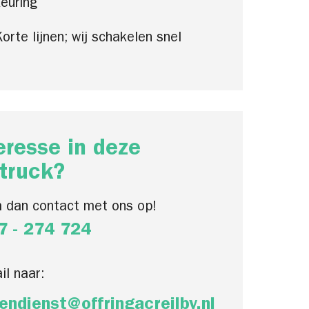
euring
orte lijnen; wij schakelen snel
eresse in deze
truck?
 dan contact met ons op!
7 - 274 724
il naar:
endienst@offringacreilbv.nl