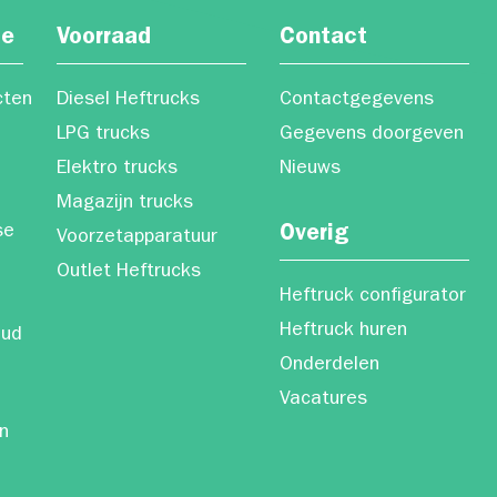
ce
Voorraad
Contact
cten
Diesel Heftrucks
Contactgegevens
LPG trucks
Gegevens doorgeven
Elektro trucks
Nieuws
Magazijn trucks
se
Overig
Voorzetapparatuur
Outlet Heftrucks
Heftruck configurator
Heftruck huren
oud
Onderdelen
Vacatures
n