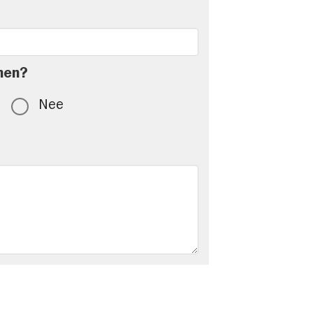
men?
Nee